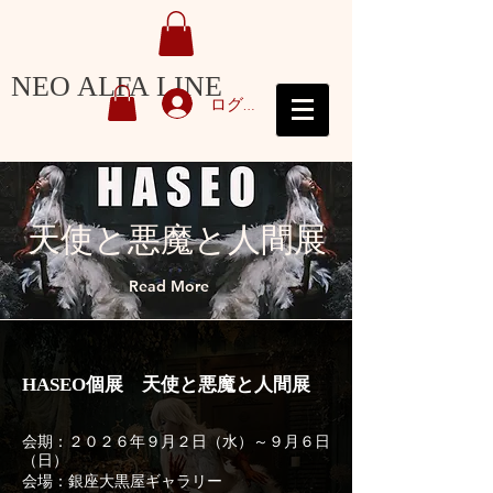
NEO ALFA LINE
ログイン
​天使と悪魔と人間展
Read More
HASEO個展 天使と悪魔と人間展
会期：２０２６年９月２日（水）～９月６日
（日）
会場：銀座大黒屋ギャラリー