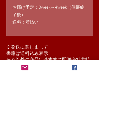
お届け予定：3week～4week（個展終
了後）
送料：着払い
​※発送に関しまして
書籍は送料込み表示
それ以外の商品は基本的に配送会社着払
いにて送らせていただきます。
送料込み商品と他の商品をご注文いただ
いた場合は着払いになります。
離島料金が発生する場合は本お申込み後
別途ご連絡させていただきます。
予めご了承くださいませ。
strictly forbidden to make a secondary use without the
permission of the right holder replication, diversion, and sales,
information, images, etc. that are posted on this site.
We will
retain copyright-collection rights of the photos are posted.
© 当