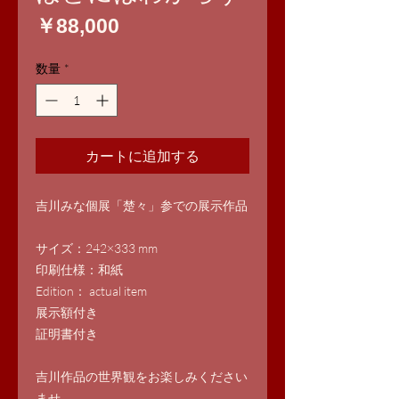
価
￥88,000
格
数量
*
カートに追加する
吉川みな個展「楚々」参での展示作品
サイズ：242×333 mm
印刷仕様：和紙
Edition： actual item
展示額付き
証明書付き
吉川作品の世界観をお楽しみください
ませ。