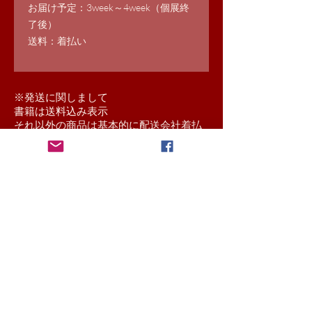
お届け予定：3week～4week（個展終
了後）
送料：着払い
​※発送に関しまして
書籍は送料込み表示
それ以外の商品は基本的に配送会社着払
いにて送らせていただきます。
送料込み商品と他の商品をご注文いただ
いた場合は着払いになります。
離島料金が発生する場合は本お申込み後
別途ご連絡させていただきます。
予めご了承くださいませ。
strictly forbidden to make a secondary use without the
permission of the right holder replication, diversion, and sales,
information, images, etc. that are posted on this site.
We will
retain copyright-collection rights of the photos are posted.
© 当
サイトに掲載されている情報・画像等を、権利者の許可なく