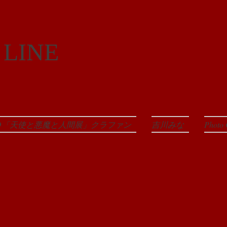
 LINE
EO「天使と悪魔と人間展」クラファン
吉川みな
Photo 