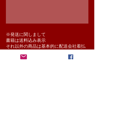
​※発送に関しまして
書籍は送料込み表示
それ以外の商品は基本的に配送会社着払
いにて送らせていただきます。
送料込み商品と他の商品をご注文いただ
いた場合は着払いになります。
離島料金が発生する場合は本お申込み後
別途ご連絡させていただきます。
予めご了承くださいませ。
strictly forbidden to make a secondary use without the
permission of the right holder replication, diversion, and sales,
information, images, etc. that are posted on this site.
We will
retain copyright-collection rights of the photos are posted.
© 当
サイトに掲載されている情報・画像等を、権利者の許可なく
複製、転用、販売などの二次利用をすることを固く禁じま