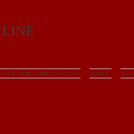
 LINE
EO「天使と悪魔と人間展」クラファン
吉川みな
Photo 