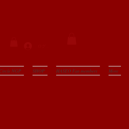
ログイン
Circle NGP
SHOP
HASEO Fan members
More