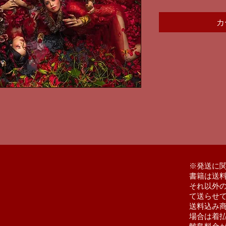
カ
​※発送に
書籍は送
それ以外
て送らせ
送料込み
場合は着