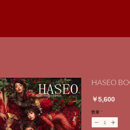
HASEO BO
価
￥5,600
格
数量
*