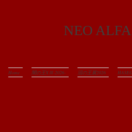
NEO ALFA
Home
闇の王XⅢ-2026-
沼の王展2026
HAS