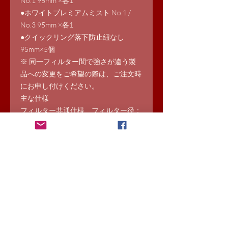
No.1 95mm ×各1
●ホワイトプレミアムミスト No.1 /
No.3 95mm ×各1
●クイックリング落下防止紐なし
95mm×5個
※ 同一フィルター間で強さが違う製
品への変更をご希望の際は、ご注文時
にお申し付けください。
主な仕様
フィルター共通仕様 フィルター径：
95mm フロント側フィルターネジ：
95mm(フィルターの重ね付け・レンズ
キャップ取付可)
​※発送に関しまして
書籍は送料込み表示
それ以外の商品は基本的に配送会社着払
いにて送らせていただきます。