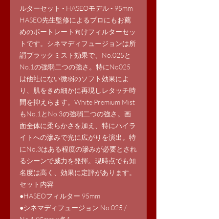
ルターセット - HASEOモデル - 95mm
HASEO先生監修によるプロにもお薦
めのポートレート向けフィルターセッ
トです。シネマディフュージョンは所
謂ブラックミスト効果で、No.025と
No.1の強弱二つの強さ。特にNo025
は他社にない微弱のソフト効果によ
り、肌をきめ細かに再現しレタッチ時
間を抑えらます。White Premium Mist
もNo.1とNo.3の強弱二つの強さ。画
面全体に柔らかさを加え、特にハイラ
イトへの滲みで光に広がりを演出。特
にNo.3はある程度の滲みが必要とされ
るシーンで威力を発揮。現時点でも知
名度は高く、効果に定評があります。
セット内容
●HASEOフィルター 95mm
●シネマディフュージョン No.025 /