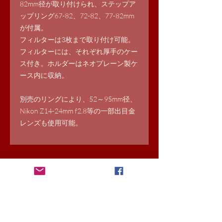
82mm径が取り付けられ、ステップア
ップリング67-82、72-82、77-82mm
が付属。
フィルターは3枚まで取り付け可能。
フィルターには、それぞれ厚手のケー
ス付き。ホルダーはネオプレーン製ケ
ース内に収納。
別売のリングにより、52～95mm径、
Nikon Z14-24mm f2.8等の一部出目金
レンズも使用可能。
​※発送に関しまして
書籍は送料込み表示
それ以外の商品は基本的に配送会社着払
いにて送らせていただきます。
送料込み商品と他の商品をご注文いただ
いた場合は着払いになります。