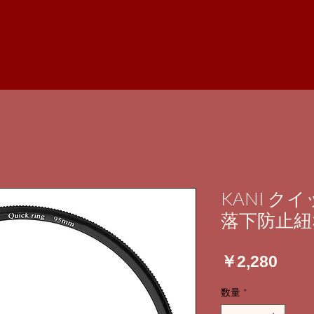
KANI ク
落下防止紐
価
￥2,280
格
数量
*