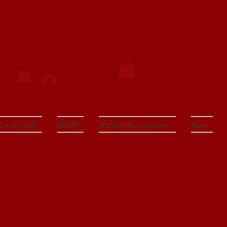
ログイン
Circle NGP
SHOP
HASEO Fan members
More