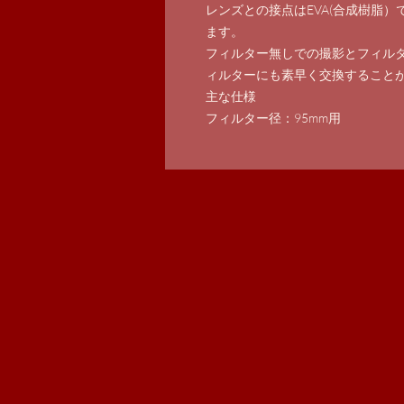
レンズとの接点はEVA(合成樹脂
ます。
フィルター無しでの撮影とフィル
ィルターにも素早く交換すること
主な仕様
フィルター径：95mm用