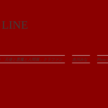
 LINE
EO「天使と悪魔と人間展」クラファン
吉川みな
Photo 