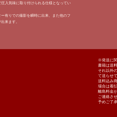
）で圧入気味に取り付けられる仕様となってい
ター有りでの撮影を瞬時に出来、また他のフ
が出来ます。
​※発送に
書籍は送
それ以外
て送らせ
送料込み
場合は着
離島料金
ご連絡さ
予めご了