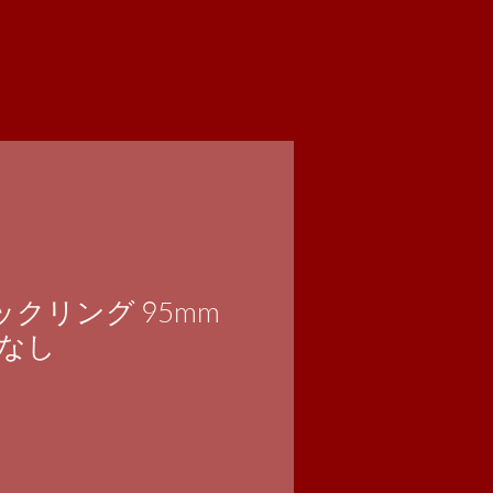
イックリング 95mm
なし