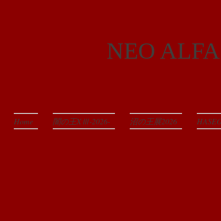
NEO ALFA
Home
闇の王XⅢ-2026-
沼の王展2026
HAS