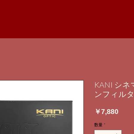
KANI 
ンフィルター 
価
￥7,880
格
数量
*