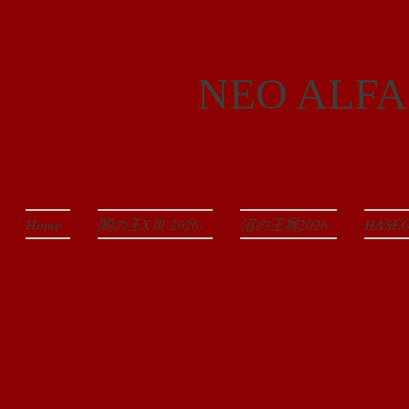
NEO ALFA
Home
闇の王XⅢ-2026-
沼の王展2026
HAS