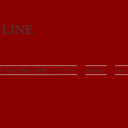
 LINE
EO「天使と悪魔と人間展」クラファン
吉川みな
Photo 