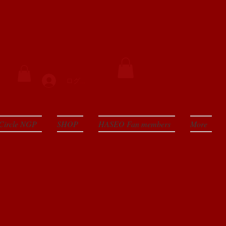
ログイン
Circle NGP
SHOP
HASEO Fan members
More