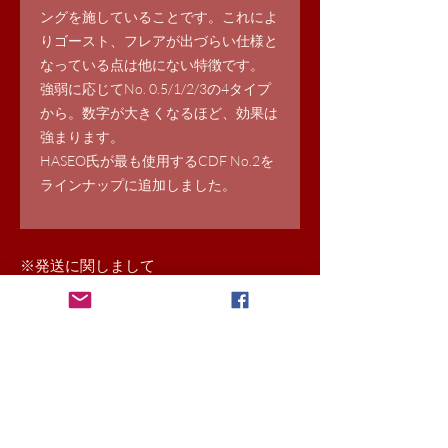
ングを施していることです。これによ
りゴースト、フレアが出づらい仕様と
なっている点は他にない特徴です。
強弱に応じてNo. 0.5/1/2/3の4タイプ
から。数字が大きくなるほど、効果は
強まります。
HASEO氏が最も使用するCDF No.2を
ラインナップに追加しました。
​※発送に関しまして
書籍は送料込み表示
それ以外の商品は基本的に配送会社着払
いにて送らせていただきます。
送料込み商品と他の商品をご注文いただ
いた場合は着払いになります。
離島料金が発生する場合は本お申込み後
別途ご連絡させていただきます。
予めご了承くださいませ。