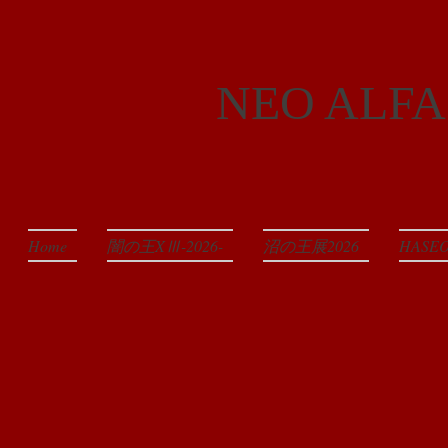
NEO ALFA
Home
闇の王XⅢ-2026-
沼の王展2026
HAS