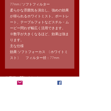
77mm / ソフトフィルター
柔らかな雰囲気を演出し、強めの効果
が得られるホワイトミスト。ポートレ
ート、テーブルフォトなどスチル・ム
ービー問わず幅広く活用できます。
※数字が大きくなるほど、効果は強ま
ります。
主な仕様
効果:ソフトフォーカス ( ホワイトミ
スト ) フィルター径：77mm
​※発送に関しまして
書籍は送料込み表示
それ以外の商品は基本的に配送会社着払
いにて送らせていただきます。
送料込み商品と他の商品をご注文いただ
いた場合は着払いになります。
離島料金が発生する場合は本お申込み後