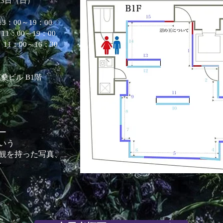
23日（日）
：00～19：00
～19：00
～16：30
ビル B1階
ー
いう
観を持った写真
​、
す