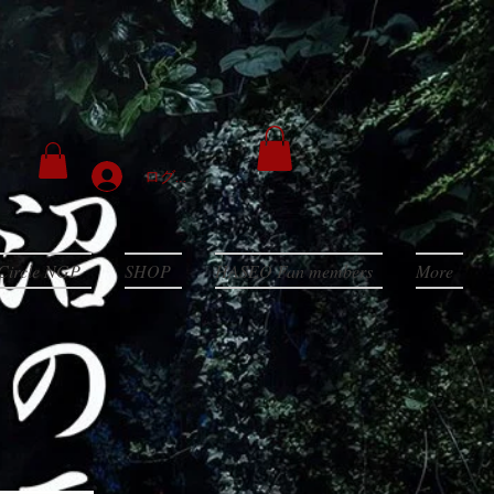
ログイン
Circle NGP
SHOP
HASEO Fan members
More