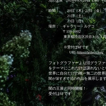
沼の王展 2026年8月20日（木）～
​時間： 20日（木）21日（金） 13
21日（土） 11：00
23日（日） 11：00
場所： ギャラリー・ルデコ
〒150-0002
東京都渋谷区渋谷3-16-3 髙桑
※受付は6Fです
URL:
https://ledeco.net/
フォトグラファーより沼グラファ
をテーマにこれだけは譲れないと
世界に自分だけの唯一無二の世界
を
展
示し
ま
闇が深すぎて沼の作品
闇の王展と同時開催！
​受付は6Fです