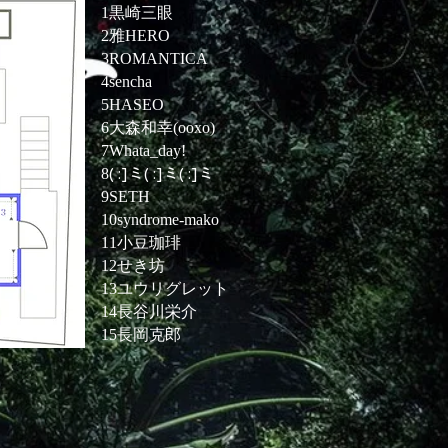
1黒崎三眼
2雅HERO
3ROMANTICA
4sencha
5HASEO
6大森和幸(ooxo)
7Whata_day!
8
( :]ミ( :]ミ( :]ミ
9SETH
10syndrome-mako
11小豆珈琲
12せき坊
13ユウリグレット
14長谷川栄介
15長岡克郎