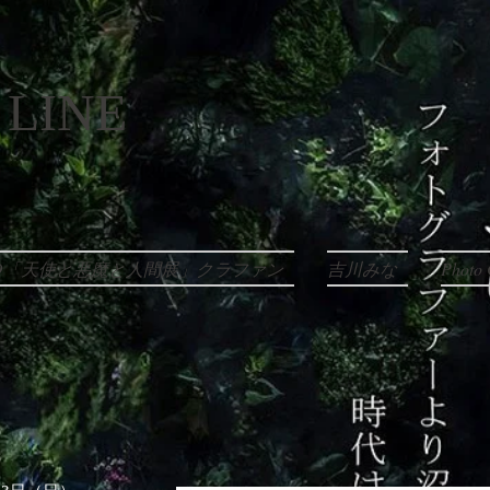
 LINE
EO「天使と悪魔と人間展」クラファン
吉川みな
Photo 